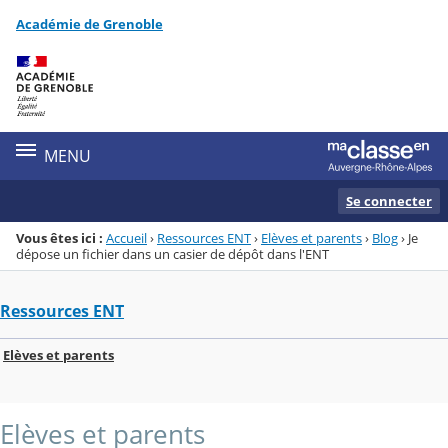
Panneau de gestion des cookies
Académie de Grenoble
Menu de la rubrique
Contenu
MENU
Se connecter
Vous êtes ici :
Accueil
›
Ressources ENT
›
Elèves et parents
›
Blog
›
Je
dépose un fichier dans un casier de dépôt dans l'ENT
Ressources ENT
Elèves et parents
Elèves et parents